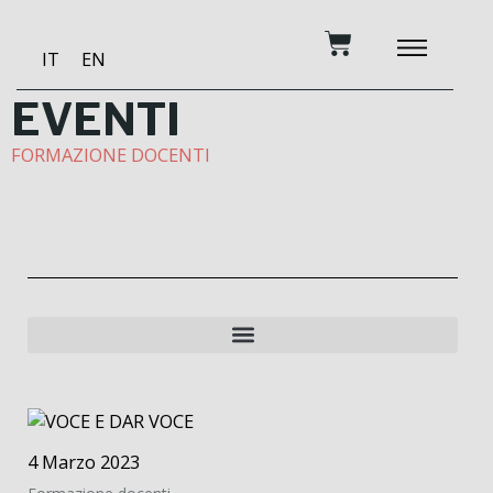
Vai
Carrello
al
IT
EN
contenuto
DIVENTA MECENAT
MUSICA E FORMA
STUDIO DI REGI
EVENTI
FORMAZIONE DOCENTI
4 Marzo 2023