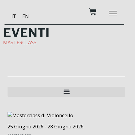
Vai
Carrello
al
IT
EN
contenuto
DIVENTA MECENAT
MUSICA E FORMA
STUDIO DI REGI
EVENTI
MASTERCLASS
25 Giugno 2026 - 28 Giugno 2026