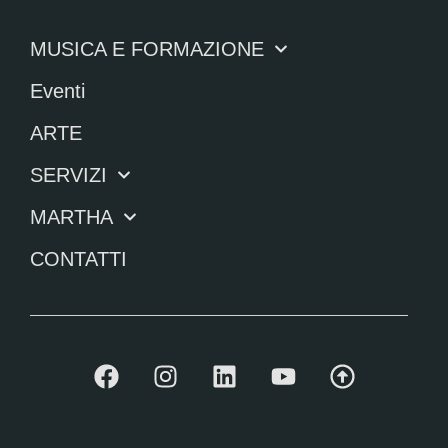
MUSICA E FORMAZIONE
Eventi
ARTE
SERVIZI
MARTHA
CONTATTI
F
I
L
Y
A
a
n
i
o
r
c
s
n
u
r
e
t
k
t
o