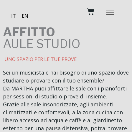
Vai
Carrello
al
IT
EN
contenuto
DIVENTA MECENAT
MUSICA E FORMA
STUDIO DI REGI
AFFITTO
AULE STUDIO
UNO SPAZIO PER LE TUE PROVE
Sei un musicista e hai bisogno di uno spazio dove
studiare o provare con il tuo ensemble?
Da MARTHA puoi affittare le sale con i pianoforti
per sessioni di studio o prove di insieme.
Grazie alle sale insonorizzate, agli ambienti
climatizzati e confortevoli, alla zona cucina con
libero accesso ad acqua e caffè e al giardinetto
esterno per una pausa distensiva, potrai trovare