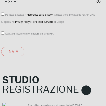
Ho letto e accetto l’
informativa sulla privacy
. Questo sito è protetto da reCAPTCHA.
Si applicano
Privacy Policy
e
Termini di Servizio
di Google.
Accetto di ricevere informazioni da MARTHA.
INVIA
STUDIO
REGISTRAZIONE ⬤