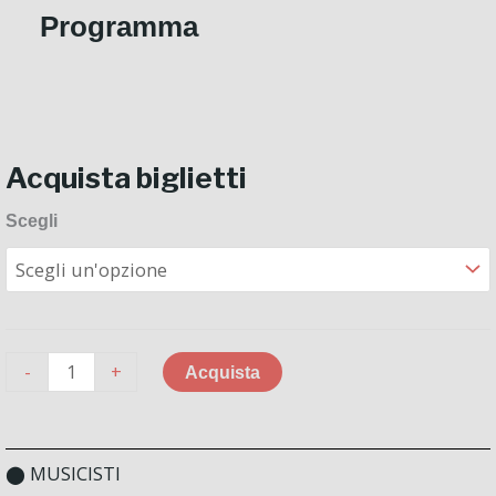
Programma
Acquista biglietti
I
Scegli
concerti
dell’academy
●
Violoncello
●
Alternative:
-
+
quantità
Acquista
⬤ MUSICISTI