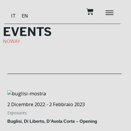
Skip
Cart
to
IT
EN
content
BECOME A PATRON
MUSIC AND TRAINING
RECORDING STUDIO
OUR SERVICES
EVENTS
NOWAY
2 Dicembre 2022 - 2 Febbraio 2023
Exposures
Buglisi, Di Liberto, D’Avola Corte – Opening