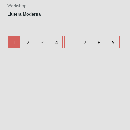
Workshop
Liutera Moderna
1
2
3
4
…
7
8
9
→