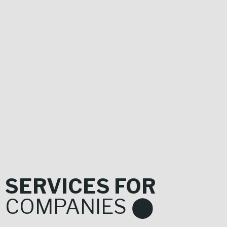
31
1
2
3
4
5
6
SERVICES FOR
COMPANIES ⬤