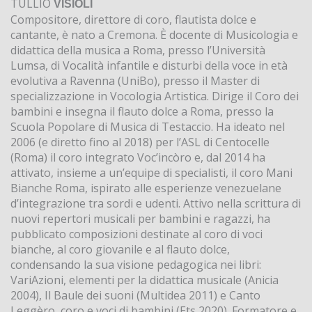
TULLIO
VISIOLI
Compositore, direttore di coro, flautista dolce e
cantante, è nato a Cremona. È docente di Musicologia e
didattica della musica a Roma, presso l’Università
Lumsa, di Vocalità infantile e disturbi della voce in età
evolutiva a Ravenna (UniBo), presso il Master di
specializzazione in Vocologia Artistica. Dirige il Coro dei
bambini e insegna il flauto dolce a Roma, presso la
Scuola Popolare di Musica di Testaccio. Ha ideato nel
2006 (e diretto fino al 2018) per l’ASL di Centocelle
(Roma) il coro integrato Voc’incòro e, dal 2014 ha
attivato, insieme a un’equipe di specialisti, il coro Mani
Bianche Roma, ispirato alle esperienze venezuelane
d’integrazione tra sordi e udenti. Attivo nella scrittura di
nuovi repertori musicali per bambini e ragazzi, ha
pubblicato composizioni destinate al coro di voci
bianche, al coro giovanile e al flauto dolce,
condensando la sua visione pedagogica nei libri:
VariAzioni, elementi per la didattica musicale (Anicia
2004), Il Baule dei suoni (Multidea 2011) e Canto
Leggèro, coro e voci di bambini (Ets 2020). Formatore e