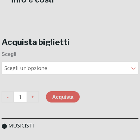
Acquista biglietti
ARTURO
Scegli
TALLINI
quantità
-
+
Acquista
⬤ MUSICISTI