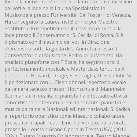
lode e la menzione d’onore. Si è laureato con il massimo
dei voti e la lode nella Laurea Specialistica in
Musicologia presso l’Università “Ca’ Foscari” di Venezia.
Ha conseguito la Laurea nel Biennio per Maestro
Sostituto e Korrepetitor con il massimo dei voti e la
lode presso il Conservatorio “S. Cecilia” di Roma. Si è
diplomato con il massimo dei voti in Direzione
d’Orchestra sotto la guida di G. Andretta presso il
Conservatorio di Musica “A. Pedrollo” di Vicenza. Ha
studiato pianoforte con F. Scala; ha seguito corsi di
perfezionamento musicale e Masterclass tenuti da A.
Carcano, L. Howard, I. Gage, E. Battaglia, U. Eisenlohr. Si
è perfezionato con U. Eisenlohr nel repertorio vocale
da camera tedesco presso l’Hochschule di Mannheim
(Germania). In qualità di pianista ha effettuato attività
concertistica e ottenuto premi in concorsi pianistici e
musica da camera Nazionali ed Internazionali. Si dedica
al repertorio operistico come Maestro collaboratore
presso i principali Teatri Lirici del Veneto; ha lavorato
presso lo Houston Grand Opera in Texas (USA) (2014-
2024). È stato Maestro Collaboratore al Teatro Manoel