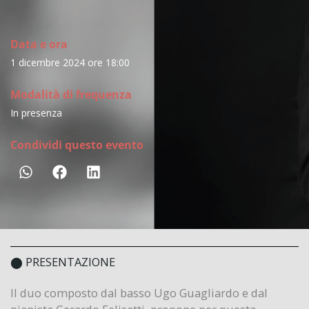
Data e ora
1 dicembre 2024 ore 18:00
Modalità di frequenza
In presenza
Condividi questo evento
⬤ PRESENTAZIONE
Il duo composto dal basso Ugo Guagliardo e dal