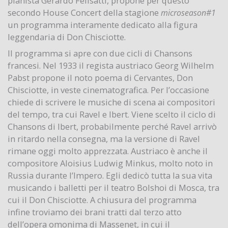
pianista Gerardo Felisatti, propone per questo
secondo House Concert della stagione
microseason#1
un programma interamente dedicato alla figura
leggendaria di Don Chisciotte.
Il programma si apre con due cicli di Chansons
francesi. Nel 1933 il regista austriaco Georg Wilhelm
Pabst propone il noto poema di Cervantes, Don
Chisciotte, in veste cinematografica. Per l’occasione
chiede di scrivere le musiche di scena ai compositori
del tempo, tra cui Ravel e Ibert. Viene scelto il ciclo di
Chansons di Ibert, probabilmente perché Ravel arrivò
in ritardo nella consegna, ma la versione di Ravel
rimane oggi molto apprezzata. Austriaco è anche il
compositore Aloisius Ludwig Minkus, molto noto in
Russia durante l’Impero. Egli dedicò tutta la sua vita
musicando i balletti per il teatro Bolshoi di Mosca, tra
cui il Don Chisciotte. A chiusura del programma
infine troviamo dei brani tratti dal terzo atto
dell’opera omonima di Massenet, in cui il