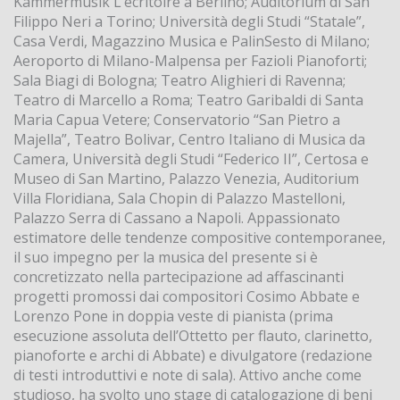
Kammermusik L’écritoire a Berlino; Auditorium di San
Filippo Neri a Torino; Università degli Studi “Statale”,
Casa Verdi, Magazzino Musica e PalinSesto di Milano;
Aeroporto di Milano-Malpensa per Fazioli Pianoforti;
Sala Biagi di Bologna; Teatro Alighieri di Ravenna;
Teatro di Marcello a Roma; Teatro Garibaldi di Santa
Maria Capua Vetere; Conservatorio “San Pietro a
Majella”, Teatro Bolivar, Centro Italiano di Musica da
Camera, Università degli Studi “Federico II”, Certosa e
Museo di San Martino, Palazzo Venezia, Auditorium
Villa Floridiana, Sala Chopin di Palazzo Mastelloni,
Palazzo Serra di Cassano a Napoli. Appassionato
estimatore delle tendenze compositive contemporanee,
il suo impegno per la musica del presente si è
concretizzato nella partecipazione ad affascinanti
progetti promossi dai compositori Cosimo Abbate e
Lorenzo Pone in doppia veste di pianista (prima
esecuzione assoluta dell’Ottetto per flauto, clarinetto,
pianoforte e archi di Abbate) e divulgatore (redazione
di testi introduttivi e note di sala). Attivo anche come
studioso, ha svolto uno stage di catalogazione di beni