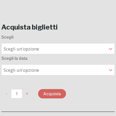
Acquista biglietti
Lisa
Scegli
Redorici
e
Gianluca
Scegli la data
Blasio
pianoforte
a
4
mani
quantità
-
+
Acquista