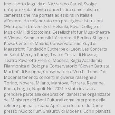
Imola sotto la guida di Nazzareno Carusi. Svolge
un’apprezzata attività concertistica come solista e
camerista che l’ha portata ad esibirsi in Italia e
all’estero. Ha collaborato con prestigiose istituzioni
(Metropolia University di Helsinki, Royal College of
Music KMH di Stoccolma; Gesellschaft für Musiktheatre
di Vienna; Kammermusik L’écritoire di Berlino; Shigeru
Kawai Center di Madrid; Conservatorium Zuyd di
Maastricht; Fundación Eutherpe di León; Les Concerts
de Saint-Merry a Parigi; Teatro Coccia di Novara;
Teatro Pavarotti-Freni di Modena; Regia Accademia
Filarmonica di Bologna; Conservatorio “Giovan Battista
Martini” di Bologna; Conservatorio “Vecchi-Tonelli” di
Modena) tenendo concerti in diverse rassegne a
Torino, Novara, Milano, Mantova, Ferrara, Ravenna,
Roma, Foggia, Napoli. Nel 2021 è stata invitata a
prendere parte alle celebrazioni dantesche organizzate
dal Ministero dei Beni Culturali come interprete della
celebre pagina lisztiana Après una lecture du Dante
presso l’Auditorium Ghiaurov di Modena. Con il pianista