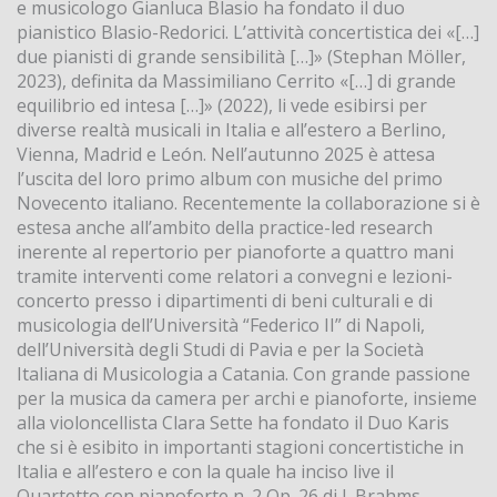
e musicologo Gianluca Blasio ha fondato il duo
pianistico Blasio-Redorici. L’attività concertistica dei «[…]
due pianisti di grande sensibilità […]» (Stephan Möller,
2023), definita da Massimiliano Cerrito «[…] di grande
equilibrio ed intesa […]» (2022), li vede esibirsi per
diverse realtà musicali in Italia e all’estero a Berlino,
Vienna, Madrid e León. Nell’autunno 2025 è attesa
l’uscita del loro primo album con musiche del primo
Novecento italiano. Recentemente la collaborazione si è
estesa anche all’ambito della practice-led research
inerente al repertorio per pianoforte a quattro mani
tramite interventi come relatori a convegni e lezioni-
concerto presso i dipartimenti di beni culturali e di
musicologia dell’Università “Federico II” di Napoli,
dell’Università degli Studi di Pavia e per la Società
Italiana di Musicologia a Catania. Con grande passione
per la musica da camera per archi e pianoforte, insieme
alla violoncellista Clara Sette ha fondato il Duo Karis
che si è esibito in importanti stagioni concertistiche in
Italia e all’estero e con la quale ha inciso live il
Quartetto con pianoforte n. 2 Op. 26 di J. Brahms