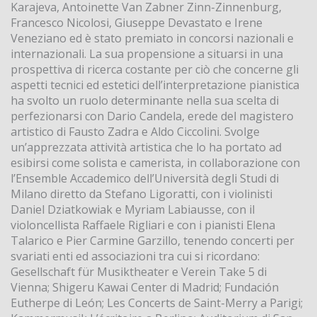
Karajeva, Antoinette Van Zabner Zinn-Zinnenburg,
Francesco Nicolosi, Giuseppe Devastato e Irene
Veneziano ed è stato premiato in concorsi nazionali e
internazionali. La sua propensione a situarsi in una
prospettiva di ricerca costante per ciò che concerne gli
aspetti tecnici ed estetici dell’interpretazione pianistica
ha svolto un ruolo determinante nella sua scelta di
perfezionarsi con Dario Candela, erede del magistero
artistico di Fausto Zadra e Aldo Ciccolini. Svolge
un’apprezzata attività artistica che lo ha portato ad
esibirsi come solista e camerista, in collaborazione con
l’Ensemble Accademico dell’Università degli Studi di
Milano diretto da Stefano Ligoratti, con i violinisti
Daniel Dziatkowiak e Myriam Labiausse, con il
violoncellista Raffaele Rigliari e con i pianisti Elena
Talarico e Pier Carmine Garzillo, tenendo concerti per
svariati enti ed associazioni tra cui si ricordano:
Gesellschaft für Musiktheater e Verein Take 5 di
Vienna; Shigeru Kawai Center di Madrid; Fundación
Eutherpe di León; Les Concerts de Saint-Merry a Parigi;