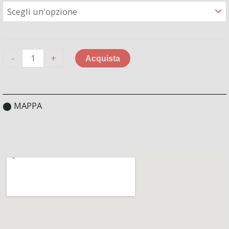
-
+
Acquista
⬤ MAPPA