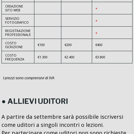
CREAZIONE
●
SITO WEB
SERVIZIO
●
FOTOGRAFICO
REGISTRAZIONE
●
PROFESSIONALE
COSTO
€100
€200
€400
ISCRIZIONE
COSTO
€1.300
€2.400
€3.800
FREQUENZA
I prezzi sono comprensivi di IVA
● ALLIEVI UDITORI
A partire da settembre sarà possibile iscriversi
come uditori a singoli incontri o lezioni.
Per partecipare come uditori non sono richieste