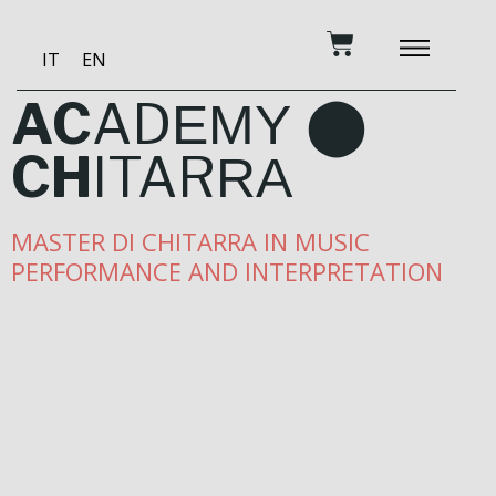
Vai
Carrello
al
IT
EN
contenuto
DIVENTA MECENAT
MUSICA E FORMA
STUDIO DI REGI
AC
AD
EMY ⬤
CH
ITAR
RA
MASTER DI CHITARRA IN MUSIC
PERFORMANCE AND INTERPRETATION