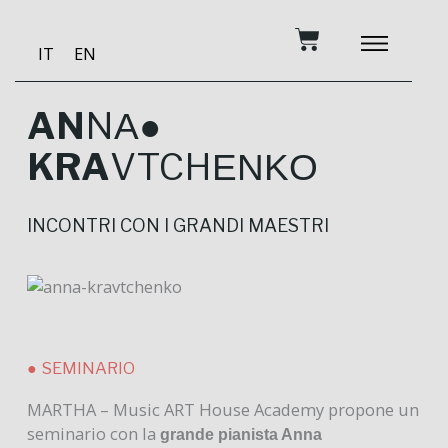
Vai
Carrello
al
IT
EN
contenuto
DIVENTA MECENAT
MUSICA E FORMA
STUDIO DI REGI
AN
N
A●
KRA
VTCH
ENKO
INCONTRI CON I GRANDI MAESTRI
● SEMINARIO
MARTHA – Music ART House Academy propone un
seminario con la
grande pianista Anna