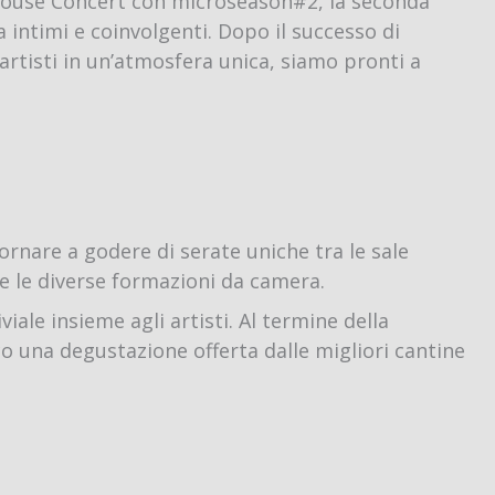
i House Concert con microseason#2, la seconda
 intimi e coinvolgenti. Dopo il successo di
artisti in un’atmosfera unica, siamo pronti a
tornare a godere di serate uniche tra le sale
e le diverse formazioni da camera.
le insieme agli artisti. Al termine della
o una degustazione offerta dalle migliori cantine