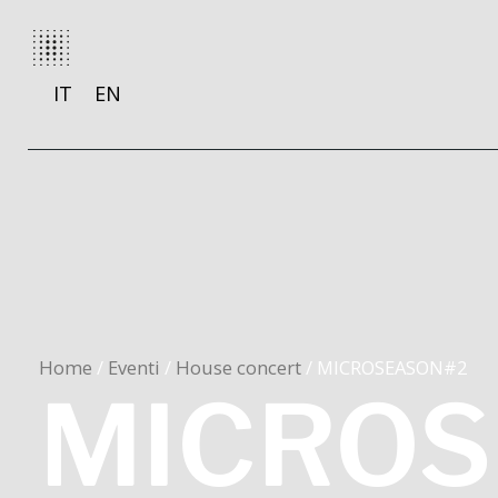
Vai
al
contenuto
IT
EN
Home
/
Eventi
/
House concert
/ MICROSEASON#2
MICROS