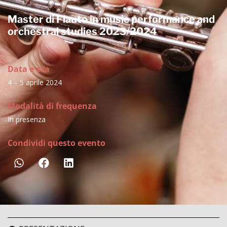
Master di Flauto in music performance and
orchestral studies 2023/2024
Data e ora
4 – 5 aprile 2024
Modalità di frequenza
In presenza
Condividi questo evento