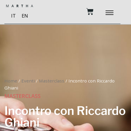
Vai
Carrello
al
IT
EN
contenuto
Home
/
Eventi
/
Masterclass
/ Incontro con Riccardo
Ghiani
MASTERCLASS
Incontro con Riccardo
Ghiani