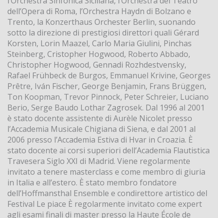
l’Orchestra Sinfonica Siciliana, l’Orchestra del Teatro
dell’Opera di Roma, l’Orchestra Haydn di Bolzano e
Trento, la Konzerthaus Orchester Berlin, suonando
sotto la direzione di prestigiosi direttori quali Gérard
Korsten, Lorin Maazel, Carlo Maria Giulini, Pinchas
Steinberg, Cristopher Hogwood, Roberto Abbado,
Christopher Hogwood, Gennadi Rozhdestvensky,
Rafael Frühbeck de Burgos, Emmanuel Krivine, Georges
Prêtre, Iván Fischer, George Benjamin, Frans Brüggen,
Ton Koopman, Trevor Pinnock, Peter Schreier, Luciano
Berio, Serge Baudo Lothar Zagrosek. Dal 1996 al 2001
è stato docente assistente di Aurèle Nicolet presso
l’Accademia Musicale Chigiana di Siena, e dal 2001 al
2006 presso l’Accademia Estiva di Hvar in Croazia. È
stato docente ai corsi superiori dell’Academia Flautistica
Travesera Siglo XXI di Madrid. Viene regolarmente
invitato a tenere masterclass e come membro di giuria
in Italia e all’estero. È stato membro fondatore
dell’Hoffmansthal Ensemble e condirettore artistico del
Festival Le piace È regolarmente invitato come expert
agli esami finali di master presso la Haute École de