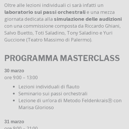
Oltre alle lezioni individuali ci sarà infatti un
𝗹𝗮𝗯𝗼𝗿𝗮𝘁𝗼𝗿𝗶𝗼 𝘀𝘂𝗶 𝗽𝗮𝘀𝘀𝗶 𝗼𝗿𝗰𝗵𝗲𝘀𝘁𝗿𝗮𝗹𝗶 e una mezza
giornata dedicata alla 𝘀𝗶𝗺𝘂𝗹𝗮𝘇𝗶𝗼𝗻𝗲 𝗱𝗲𝗹𝗹𝗲 𝗮𝘂𝗱𝗶𝘇𝗶𝗼𝗻𝗶
con una commissione composta da Riccardo Ghiani,
Salvo Buetto, Toti Saladino, Tony Saladino e Yuri
Guccione (Teatro Massimo di Palermo).
PROGRAMMA MASTERCLASS
30 marzo
ore 9:00 – 13:00
Lezioni individuali di flauto
Seminario sui passi orchestrali
Lezione di un’ora di Metodo FeldenkraisⓇ con
Marisa Glorioso
31 marzo
ore 9:00 – 21:00