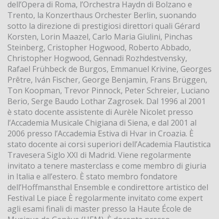
dell’Opera di Roma, l’Orchestra Haydn di Bolzano e
Trento, la Konzerthaus Orchester Berlin, suonando
sotto la direzione di prestigiosi direttori quali Gérard
Korsten, Lorin Maazel, Carlo Maria Giulini, Pinchas
Steinberg, Cristopher Hogwood, Roberto Abbado,
Christopher Hogwood, Gennadi Rozhdestvensky,
Rafael Frühbeck de Burgos, Emmanuel Krivine, Georges
Prêtre, Iván Fischer, George Benjamin, Frans Brüggen,
Ton Koopman, Trevor Pinnock, Peter Schreier, Luciano
Berio, Serge Baudo Lothar Zagrosek. Dal 1996 al 2001
è stato docente assistente di Aurèle Nicolet presso
l’Accademia Musicale Chigiana di Siena, e dal 2001 al
2006 presso l’Accademia Estiva di Hvar in Croazia. È
stato docente ai corsi superiori dell’Academia Flautistica
Travesera Siglo XXI di Madrid. Viene regolarmente
invitato a tenere masterclass e come membro di giuria
in Italia e all’estero. È stato membro fondatore
dell’Hoffmansthal Ensemble e condirettore artistico del
Festival Le piace È regolarmente invitato come expert
agli esami finali di master presso la Haute École de