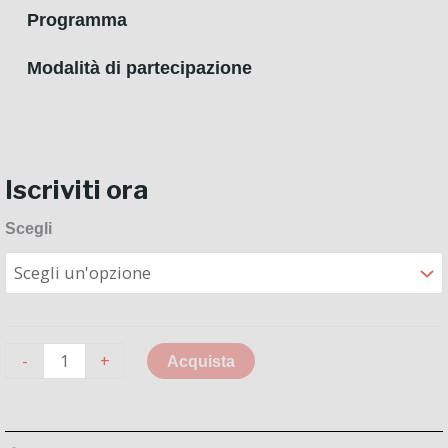
Programma
Modalità di partecipazione
Iscriviti ora
Masterclass
Scegli
con
Amedeo
Cicchese
quantità
-
+
Acquista